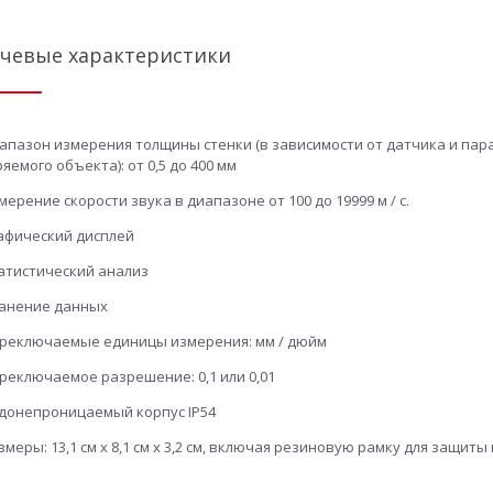
чевые характеристики
апазон измерения толщины стенки (в зависимости от датчика и па
яемого объекта): от 0,5 до 400 мм
мерение скорости звука в диапазоне от 100 до 19999 м / с.
афический дисплей
атистический анализ
анение данных
реключаемые единицы измерения: мм / дюйм
реключаемое разрешение: 0,1 или 0,01
донепроницаемый корпус IP54
змеры: 13,1 см x 8,1 см x 3,2 см, включая резиновую рамку для защиты 