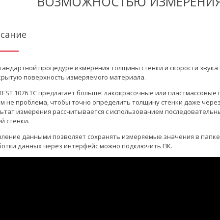
ВОЗМОЖНОСТЬЮ ИЗМЕРЕНИЯ
сание
тандартной процедуре измерения толщины стенки и скорости звука
рытую поверхность измеряемого материала.
EST 1076 TC предлагает больше: лакокрасочные или пластмассовые
мм не проблема, чтобы точно определить толщину стенки даже чере
ьтат измерения рассчитывается с использованием последовательны
й стенки.
ление данными позволяет сохранять измеряемые значения в папке
отки данных через интерфейс можно подключить ПК.