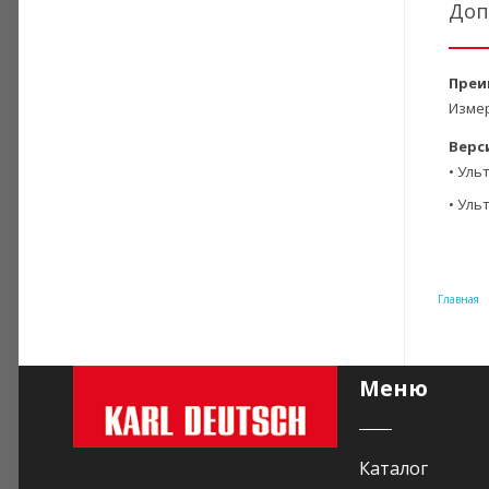
Доп
Преи
Измер
Верс
• Уль
• Уль
Главная
Меню
Каталог