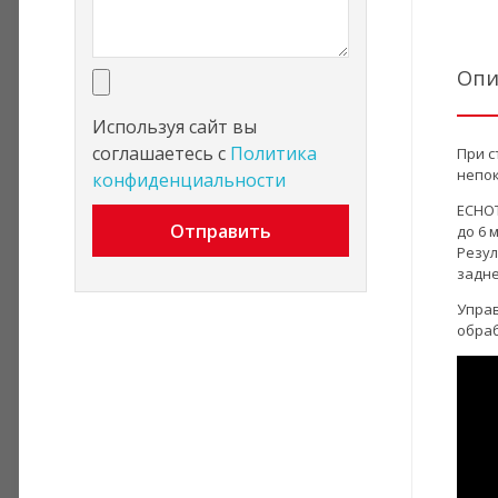
Опи
Используя сайт вы
соглашаетесь с
Политика
При с
непок
конфиденциальности
ECHOT
Отправить
до 6 
Резул
задне
Управ
обраб