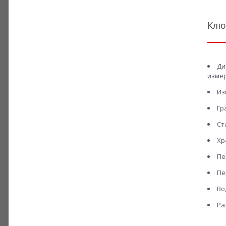
Клю
Ди
измер
Из
Гр
Ст
Хр
Пе
Пе
Во
Ра